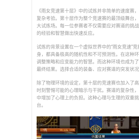
《雨女竞速第十层》中的试炼并非简单的速度赛，
复杂考验。第十层作为整个竞速赛的最顶级舞台，
大试炼场。每一位参赛者不仅需要应对赛道的挑战
的经验和智慧做出快速反应。
试炼的背景设置在一个虚拟世界中的“雨女竞速”
身，都具备极高的随机性和不可预测性。在这种环
调整策略和应变能力的智慧。而这种环境也成为了
最终结果。选择合适的装备、应对赛道的突发状况
除了物理环境的设定，第十层的竞速赛也加入了高
时刻警惕可能的心理暗示与干扰。赛道的复杂性，
中增加了心理上的负担。这种心理与生理的双重挑
台。