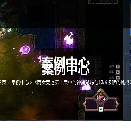
案例中心
首页
案例中心
《雨女竞速第十层中的神秘试炼与超越极限的挑战