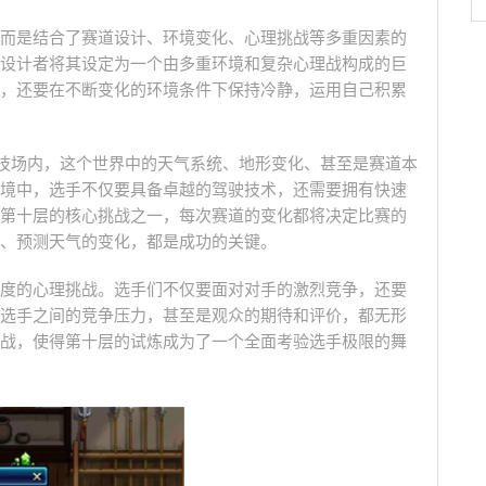
而是结合了赛道设计、环境变化、心理挑战等多重因素的
设计者将其设定为一个由多重环境和复杂心理战构成的巨
，还要在不断变化的环境条件下保持冷静，运用自己积累
竞技场内，这个世界中的天气系统、地形变化、甚至是赛道本
境中，选手不仅要具备卓越的驾驶技术，还需要拥有快速
第十层的核心挑战之一，每次赛道的变化都将决定比赛的
、预测天气的变化，都是成功的关键。
度的心理挑战。选手们不仅要面对对手的激烈竞争，还要
选手之间的竞争压力，甚至是观众的期待和评价，都无形
战，使得第十层的试炼成为了一个全面考验选手极限的舞