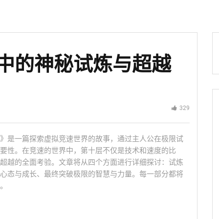
中的神秘试炼与超越
329
》是一篇探索虚拟竞速世界的故事，通过主人公在极限试
要性。在竞速的世界中，第十层不仅是技术和速度的比
超越的全面考验。文章将从四个方面进行详细探讨：试炼
心态与成长、最终突破极限的智慧与力量。每一部分都将
。