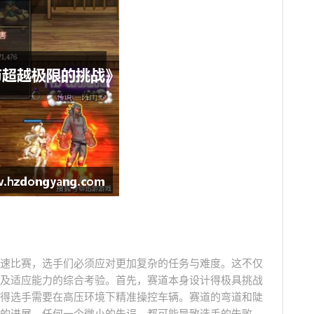
速比赛，选手们必须应对更加复杂的任务与难度。这不仅
及适应能力的综合考验。首先，赛道本身设计得极具挑战
得选手需要在高压环境下精准操控车辆。赛道的弯道和陡