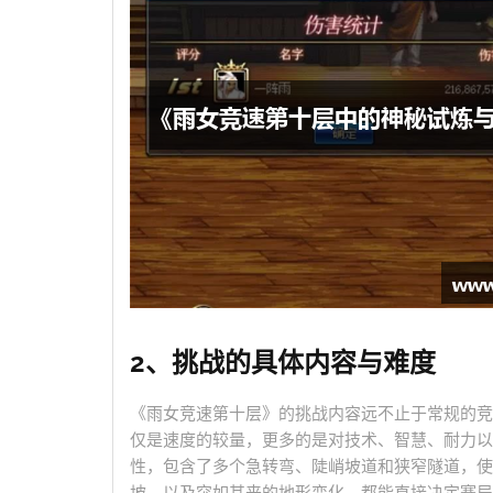
2、挑战的具体内容与难度
《雨女竞速第十层》的挑战内容远不止于常规的竞
仅是速度的较量，更多的是对技术、智慧、耐力以
性，包含了多个急转弯、陡峭坡道和狭窄隧道，使