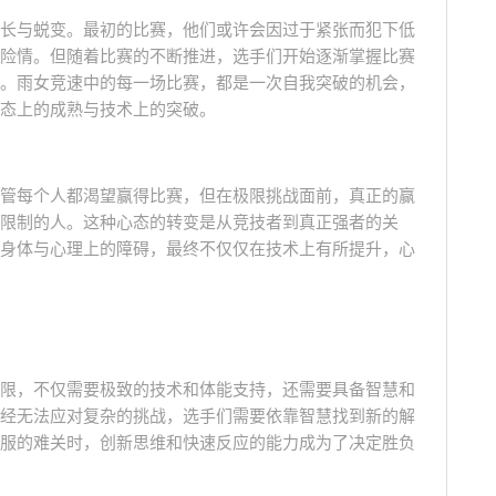
长与蜕变。最初的比赛，他们或许会因过于紧张而犯下低
险情。但随着比赛的不断推进，选手们开始逐渐掌握比赛
。雨女竞速中的每一场比赛，都是一次自我突破的机会，
态上的成熟与技术上的突破。
管每个人都渴望赢得比赛，但在极限挑战面前，真正的赢
限制的人。这种心态的转变是从竞技者到真正强者的关
身体与心理上的障碍，最终不仅仅在技术上有所提升，心
限，不仅需要极致的技术和体能支持，还需要具备智慧和
经无法应对复杂的挑战，选手们需要依靠智慧找到新的解
服的难关时，创新思维和快速反应的能力成为了决定胜负