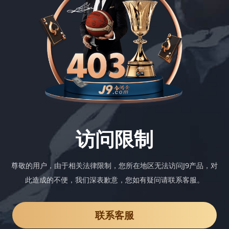
访问限制
尊敬的用户，由于相关法律限制，您所在地区无法访问J9产品，对
此造成的不便，我们深表歉意，您如有疑问请联系客服。
联系客服